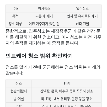
유형
이사청소
입주청소
목적
찌든 때 제거
먼지 및 유해물질 제거
청소 대상
이전 거주자가 있던 집
신축 건물
종합적으로, 입주청소는 새집증후군과 같은 건강 문
제를 해결하기 위한 청소이고, 이사청소는 이전 거주
자의 흔적을 제거하는 데 중점을 둡니다.
민트케어 청소 범위 확인하기
청소를 맡기기 전에 궁금해하는 청소 범위는 아래와
같습니다:
장소
범위
현관/베란다
신발장, 문틀, 배수구 등을 꼼꼼히 청소
방/거실
벽, 천장, 내부 유리창, 몰딩 등을 청소
주방
싱크대, 가스렌지, 후드 필터를 청소