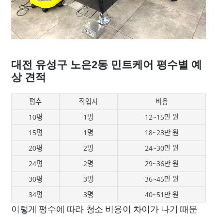
대전 유성구 노은2동 민트케어 평수별 예
상 견적
평수
작업자
비용
10평
1명
12~15만 원
15평
1명
18~23만 원
20평
2명
24~30만 원
24평
2명
29~36만 원
30평
3명
36~45만 원
34평
3명
40~51만 원
이렇게 평수에 따라 청소 비용이 차이가 나기 때문