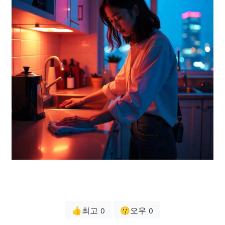
👍최고
😗오우
0
0