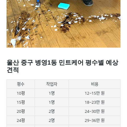
울산 중구 병영1동 민트케어 평수별 예상
견적
평수
작업자
비용
10평
1명
12~15만 원
15평
1명
18~23만 원
20평
2명
24~30만 원
24평
2명
29~36만 원