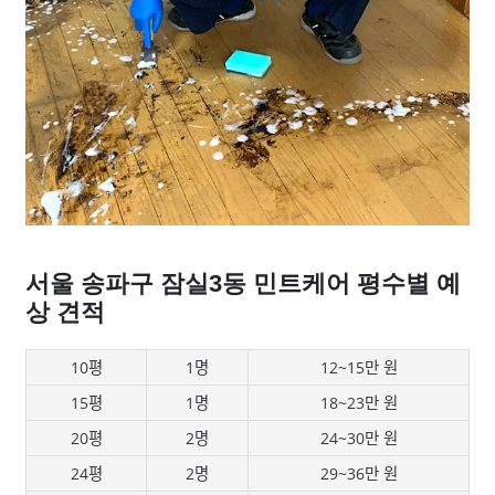
서울 송파구 잠실3동 민트케어 평수별 예
상 견적
10평
1명
12~15만 원
15평
1명
18~23만 원
20평
2명
24~30만 원
24평
2명
29~36만 원