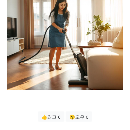
👍최고
😗오우
0
0