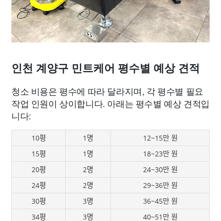
인천 계양구 민트케어 평수별 예상 견적
청소 비용은 평수에 따라 달라지며, 각 평수별 필요
작업 인원이 상이합니다. 아래는 평수별 예상 견적입
니다:
10평
1명
12~15만 원
15평
1명
18~23만 원
20평
2명
24~30만 원
24평
2명
29~36만 원
30평
3명
36~45만 원
34평
3명
40~51만 원