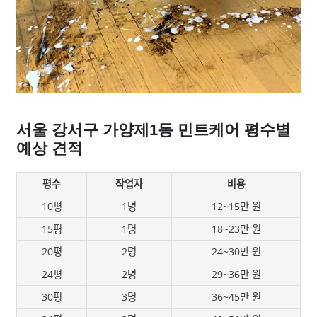
서울 강서구 가양제1동 민트케어 평수별
예상 견적
평수
작업자
비용
10평
1명
12~15만 원
15평
1명
18~23만 원
20평
2명
24~30만 원
24평
2명
29~36만 원
30평
3명
36~45만 원