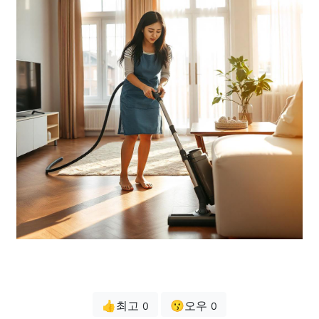
👍최고
😗오우
0
0