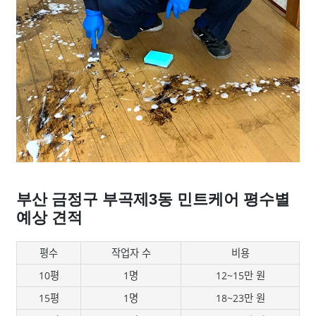
부산 금정구 부곡제3동 민트케어 평수별
예상 견적
평수
작업자 수
비용
10평
1명
12~15만 원
15평
1명
18~23만 원