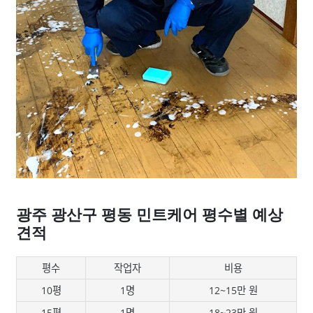
광주 광산구 평동 민트케어 평수별 예상
견적
평수
작업자
비용
10평
1명
12~15만 원
15평
1명
18~23만 원