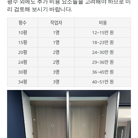
평수 외에도 추가 비용 요소들을 고려해야 하므로 미
리 검토해 보시기 바랍니다.
평수
작업자
비용
10평
1명
12~15만 원
15평
1명
18~23만 원
20평
2명
24~30만 원
24평
2명
29~36만 원
30평
3명
36~45만 원
34평
3명
40~51만 원