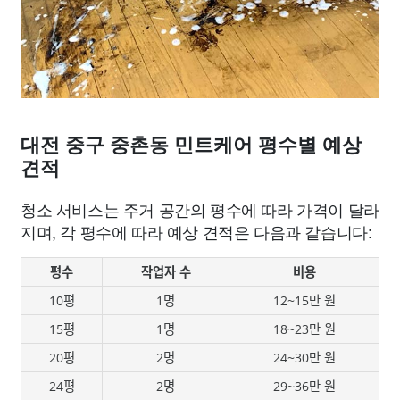
대전 중구 중촌동 민트케어 평수별 예상
견적
청소 서비스는 주거 공간의 평수에 따라 가격이 달라
지며, 각 평수에 따라 예상 견적은 다음과 같습니다:
평수
작업자 수
비용
10평
1명
12~15만 원
15평
1명
18~23만 원
20평
2명
24~30만 원
24평
2명
29~36만 원