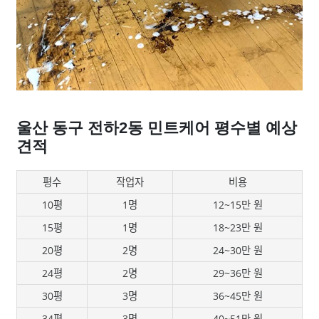
울산 동구 전하2동 민트케어 평수별 예상
견적
평수
작업자
비용
10평
1명
12~15만 원
15평
1명
18~23만 원
20평
2명
24~30만 원
24평
2명
29~36만 원
30평
3명
36~45만 원
34평
3명
40~51만 원