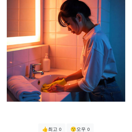
👍최고
😗오우
0
0