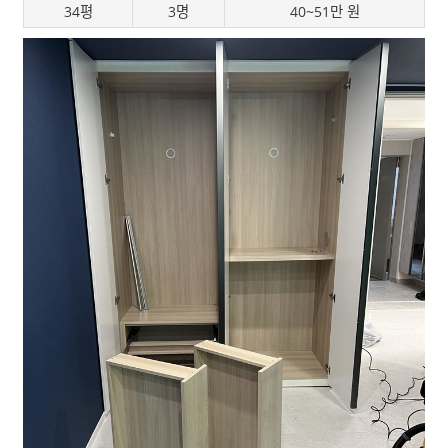
34평
3명
40~51만 원