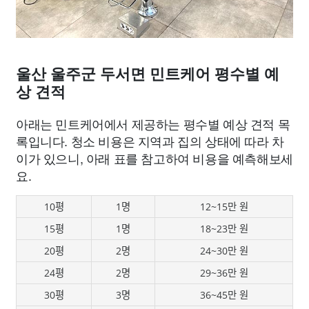
울산 울주군 두서면 민트케어 평수별 예
상 견적
아래는 민트케어에서 제공하는 평수별 예상 견적 목
록입니다. 청소 비용은 지역과 집의 상태에 따라 차
이가 있으니, 아래 표를 참고하여 비용을 예측해보세
요.
10평
1명
12~15만 원
15평
1명
18~23만 원
20평
2명
24~30만 원
24평
2명
29~36만 원
30평
3명
36~45만 원