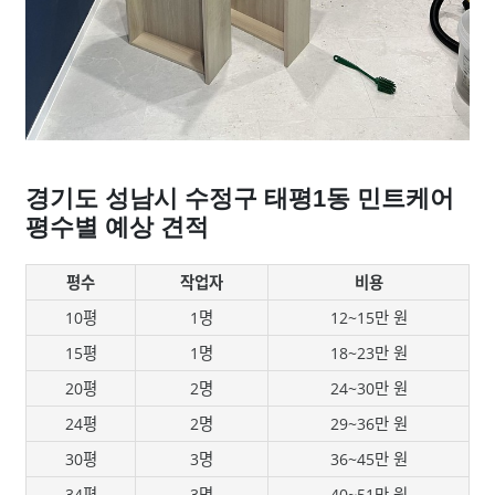
경기도 성남시 수정구 태평1동 민트케어
평수별 예상 견적
평수
작업자
비용
10평
1명
12~15만 원
15평
1명
18~23만 원
20평
2명
24~30만 원
24평
2명
29~36만 원
30평
3명
36~45만 원
34평
3명
40~51만 원