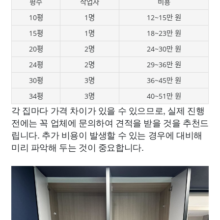
평수
작업자
비용
10평
1명
12~15만 원
15평
1명
18~23만 원
20평
2명
24~30만 원
24평
2명
29~36만 원
30평
3명
36~45만 원
34평
3명
40~51만 원
각 집마다 가격 차이가 있을 수 있으므로, 실제 진행
전에는 꼭 업체에 문의하여 견적을 받을 것을 추천드
립니다. 추가 비용이 발생할 수 있는 경우에 대비해
미리 파악해 두는 것이 중요합니다.