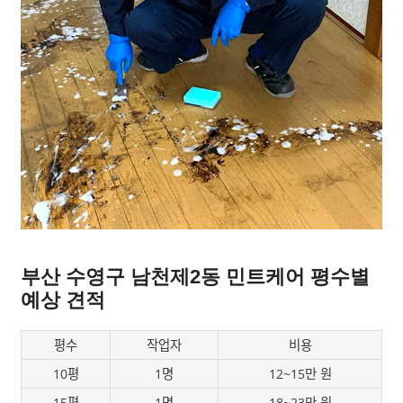
부산 수영구 남천제2동 민트케어 평수별
예상 견적
평수
작업자
비용
10평
1명
12~15만 원
15평
1명
18~23만 원