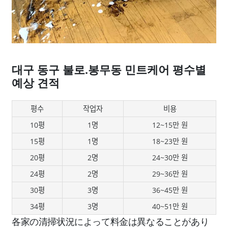
대구 동구 불로.봉무동 민트케어 평수별
예상 견적
평수
작업자
비용
10평
1명
12~15만 원
15평
1명
18~23만 원
20평
2명
24~30만 원
24평
2명
29~36만 원
30평
3명
36~45만 원
34평
3명
40~51만 원
各家の清掃状況によって料金は異なることがあり