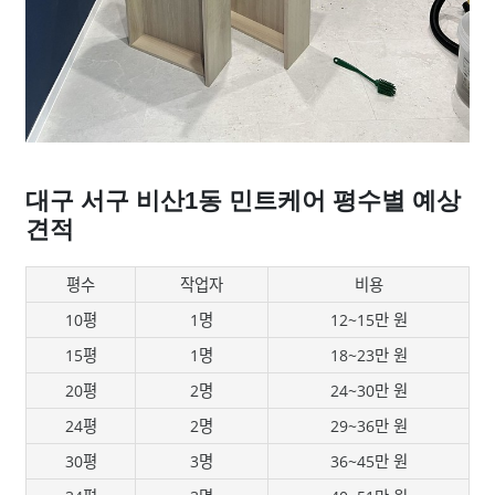
대구 서구 비산1동 민트케어 평수별 예상
견적
평수
작업자
비용
10평
1명
12~15만 원
15평
1명
18~23만 원
20평
2명
24~30만 원
24평
2명
29~36만 원
30평
3명
36~45만 원