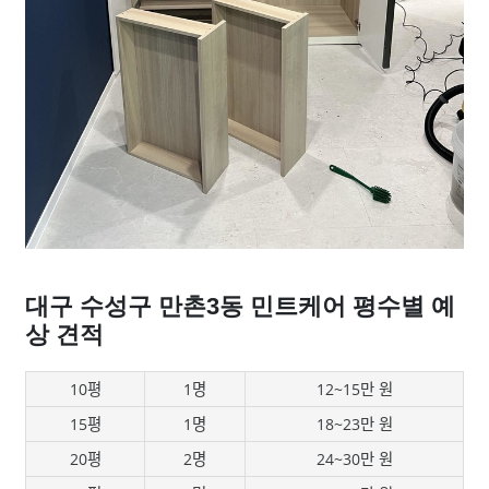
대구 수성구 만촌3동 민트케어 평수별 예
상 견적
10평
1명
12~15만 원
15평
1명
18~23만 원
20평
2명
24~30만 원