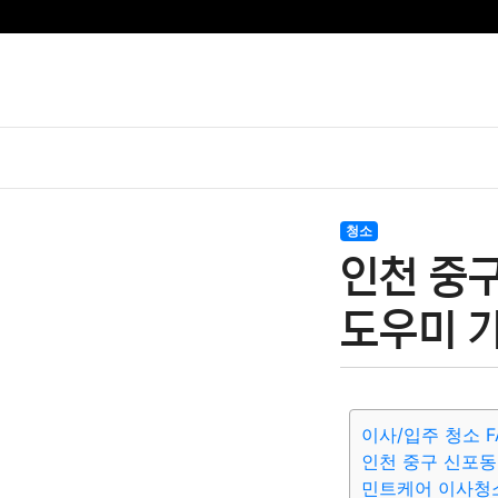
청소
인천 중
도우미 가
이사/입주 청소 F
인천 중구 신포동
민트케어 이사청