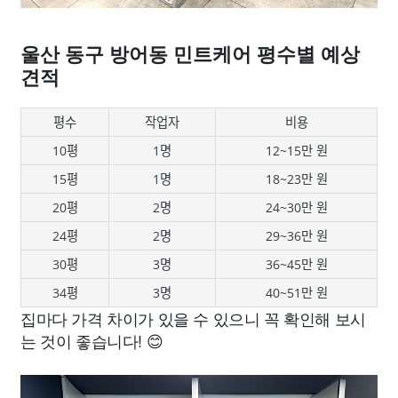
울산 동구 방어동 민트케어 평수별 예상
견적
평수
작업자
비용
10평
1명
12~15만 원
15평
1명
18~23만 원
20평
2명
24~30만 원
24평
2명
29~36만 원
30평
3명
36~45만 원
34평
3명
40~51만 원
집마다 가격 차이가 있을 수 있으니 꼭 확인해 보시
는 것이 좋습니다! 😊