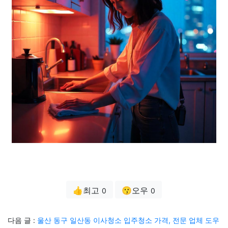
👍최고
😗오우
0
0
다음 글 :
울산 동구 일산동 이사청소 입주청소 가격, 전문 업체 도우