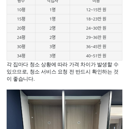
평수
작업자
비용
10평
1명
12~15만 원
15평
1명
18~23만 원
20평
2명
24~30만 원
24평
2명
29~36만 원
30평
3명
36~45만 원
34평
3명
40~51만 원
각 집마다 청소 상황에 따라 가격 차이가 발생할 수
있으므로, 청소 서비스 요청 전 반드시 확인하는 것
이 좋습니다.